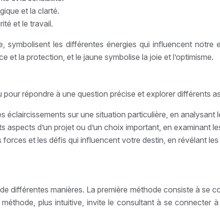
ique et la clarté.
té et le travail.
ne, symbolisent les différentes énergies qui influencent notre e
ce et la protection, et le jaune symbolise la joie et l’optimisme.
u pour répondre à une question précise et explorer différents as
es éclaircissements sur une situation particulière, en analysant l
ts aspects d’un projet ou d’un choix important, en examinant les 
orces et les défis qui influencent votre destin, en révélant les
re de différentes manières. La première méthode consiste à se c
thode, plus intuitive, invite le consultant à se connecter à s