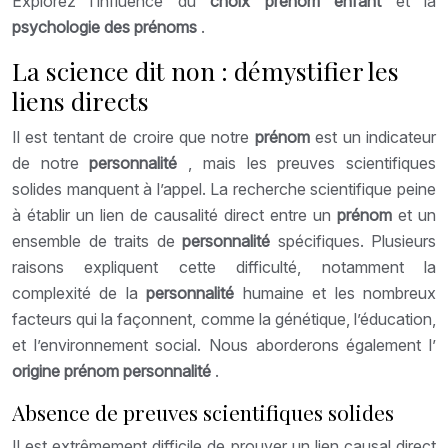
Explorez l’influence du
choix prénom enfant
et la
psychologie des prénoms
.
La science dit non : démystifier les
liens directs
Il est tentant de croire que notre
prénom
est un indicateur
de notre
personnalité
, mais les preuves scientifiques
solides manquent à l’appel. La recherche scientifique peine
à établir un lien de causalité direct entre un
prénom
et un
ensemble de traits de
personnalité
spécifiques. Plusieurs
raisons expliquent cette difficulté, notamment la
complexité de la
personnalité
humaine et les nombreux
facteurs qui la façonnent, comme la génétique, l’éducation,
et l’environnement social. Nous aborderons également l’
origine prénom personnalité
.
Absence de preuves scientifiques solides
Il est extrêmement difficile de prouver un lien causal direct